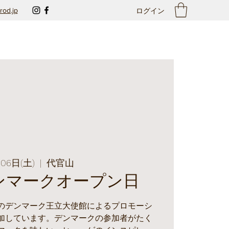
rod.jp
ログイン
月06日(土)
  |  
代官山
デンマークオープン日
のデンマーク王立大使館によるプロモーシ
加しています。デンマークの参加者がたく