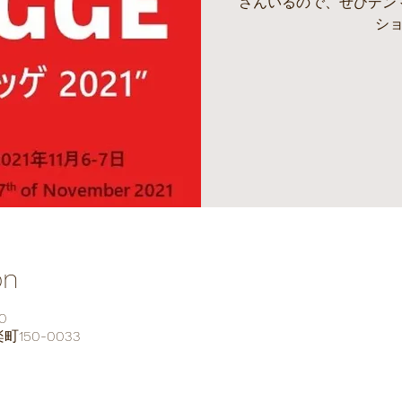
さんいるので、ぜひデン
シ
on
0
150-0033