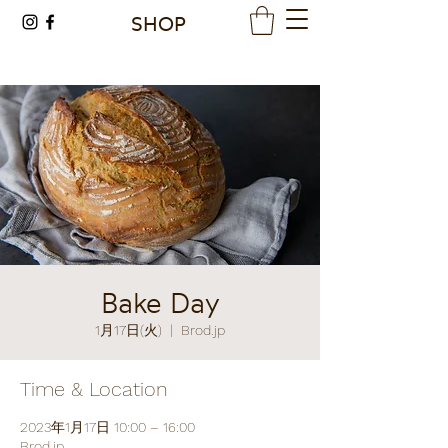
SHOP
Bake Day
1月17日(火)
  |  
Brod.jp
Time & Location
2023年1月17日 10:00 – 16:00
Brod.jp