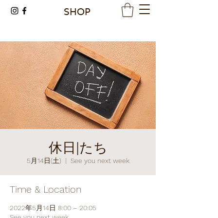
SHOP
休日|たち
5月14日(土)
  |  
See you next week
Time & Location
2022年5月14日 8:00 – 20:05
See you next week