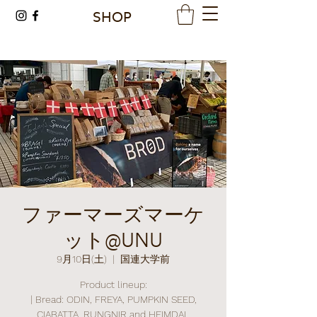
SHOP
ファーマーズマーケ
ット@UNU
9月10日(土)
  |  
国連大学前
Product lineup:
| Bread: ODIN, FREYA, PUMPKIN SEED,
CIABATTA, RUNGNIR and HEIMDAL