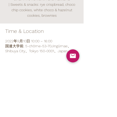
| Sweets & snacks: rye crispbread, choco
chip cookies, white choco & hazelnut
cookies, brownies
Time & Location
2022年9月10日 10:00 – 16:00
国連大学前, 5-chōme-53-70Jingūmae、
Shibuya City、Tokyo 150-0001、Japan
Share This Event
070 1527 5767
(ENG/
日本語
)
contact@brod.jp