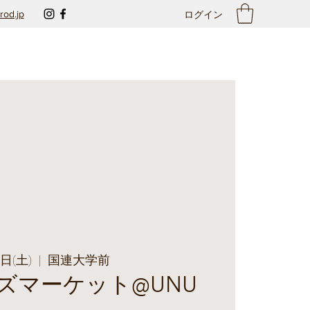
rod.jp
ログイン
8日(土)
  |  
国連大学前
ズマーケット@UNU