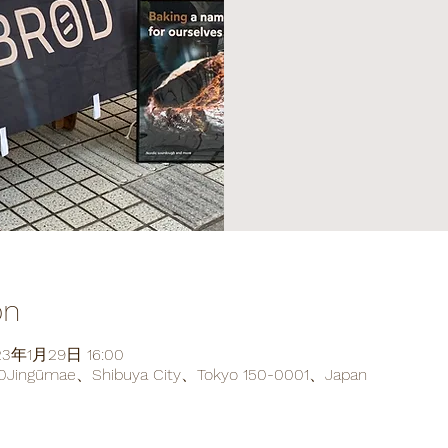
on
23年1月29日 16:00
ingūmae、Shibuya City、Tokyo 150-0001、Japan