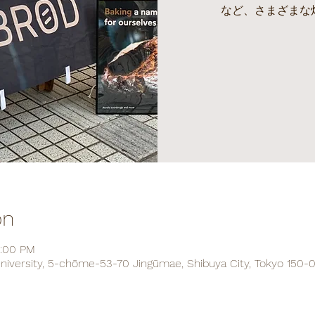
など、さまざまな
on
4:00 PM
 University, 5-chōme-53-70 Jingūmae, Shibuya City, Tokyo 150-